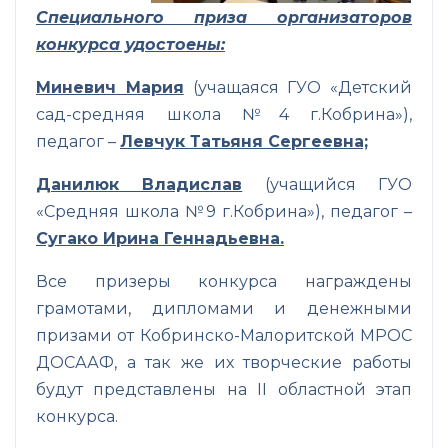
Специального приза организаторов
конкурса удостоены:
Миневич Мария
(учащаяся ГУО «Детский
сад-средняя школа №4 г.Кобрина»),
педагог –
Левчук Татьяня Сергеевна;
Данилюк Владислав
(учащийся ГУО
«Средняя школа №9 г.Кобрина»), педагог –
Сугако Ирина Геннадьевна.
Все призеры конкурса награждены
грамотами, дипломами и денежными
призами от Кобринско-Малоритской МРОС
ДОСААФ, а так же их творческие работы
будут представлены на II областной этап
конкурса.