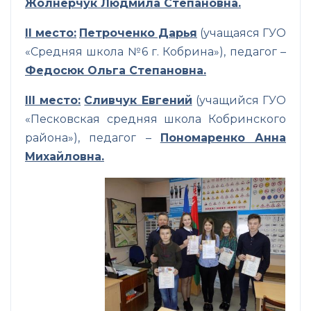
Жолнерчук Людмила Степановна.
II
место:
Петроченко Дарья
(учащаяся ГУО
«Средняя школа №6 г. Кобрина»), педагог –
Федосюк Ольга Степановна.
III
место:
Сливчук Евгений
(учащийся ГУО
«Песковская средняя школа Кобринского
района»), педагог –
Пономаренко Анна
Михайловна.