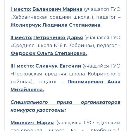
I
место:
Баланович Марина
(учащаяся ГУО
«Хабовическая средняя школа»), педагог –
Жолнерчук Людмила Степановна.
II
место:
Петроченко Дарья
(учащаяся ГУО
«Средняя школа №6 г. Кобрина»), педагог –
Федосюк Ольга Степановна.
III
место:
Сливчук Евгений
(учащийся ГУО
«Песковская средняя школа Кобринского
района»), педагог –
Пономаренко Анна
Михайловна.
Специального приза организаторов
конкурса удостоены:
Миневич Мария
(учащаяся ГУО «Детский
сад-средняя школа №4 г.Кобрина»),