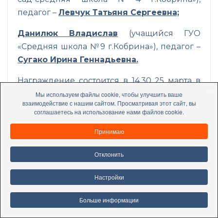
педагог –
Левчук Татьяня Сергеевна;
Данилюк Владислав
(учащийся ГУО
«Средняя школа №9 г.Кобрина»), педагог –
Сугако Ирина Геннадьевна.
Награждение состоится
в 14.30 25 марта
в
административном корпусе Кобринско-
Мы используем файлы cookie, чтобы улучшить ваше
взаимодействие с нашим сайтом. Просматривая этот сайт, вы
Малоритской МРОС ДОСААФ.
соглашаетесь на использование нами файлов cookie.
Все призеры конкурса будут награждены
Принимаю
грамотами, дипломами и денежными
призами от Кобринско-Малоритской МРОС
Отклонить
ДОСААФ, а так же их творческие работы
accessible
Настройки
будут представлены на II областной этап
конкурса.
Больше информации
Пожелаем им удачи и дальнейших