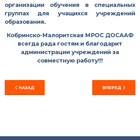
организации обучения в специальных
группах для учащихся учреждений
образования.
Кобринско-Малоритская МРОС ДОСААФ
всегда рада гостям и благодарит
администрации учреждений за
совместную работу!!!
ПРЕДЫДУЩИЙ: УРОК ИСТОРИИ С УЧАСТНИКОМ БОЕ
СЛЕДУЮЩИЙ: «
НАЗАД
ВПЕРЕД