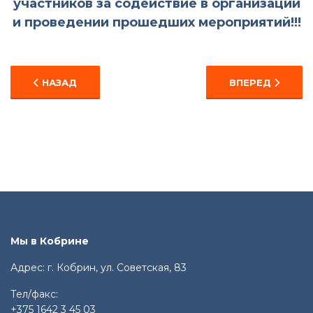
участников за содействие в организации
и проведении прошедших мероприятий!!!
ПРЕДЫДУЩИЙ: ПАМЯТИ ГЕРОЯ СОВЕТСКОГО СОЮЗА, 
СЛЕДУЮЩИЙ: 2 
НАЗАД
ВПЕРЕД
Мы в Кобрине
Адрес: г. Кобрин, ул. Советская, 83
Тел/факс:
+375 1642 3 45 03