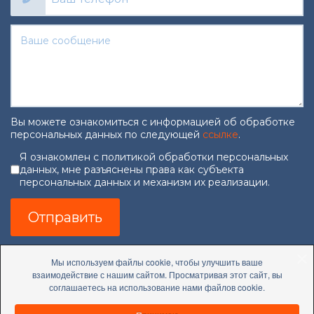
Вы можете ознакомиться с информацией об обработке
персональных данных по следующей
ссылке
.
Согласие на обработку персональны
Я ознакомлен с политикой обработки персональных
данных, мне разъяснены права как субъекта
персональных данных и механизм их реализации.
Отправить
Мы используем файлы cookie, чтобы улучшить ваше
взаимодействие с нашим сайтом. Просматривая этот сайт, вы
соглашаетесь на использование нами файлов cookie.