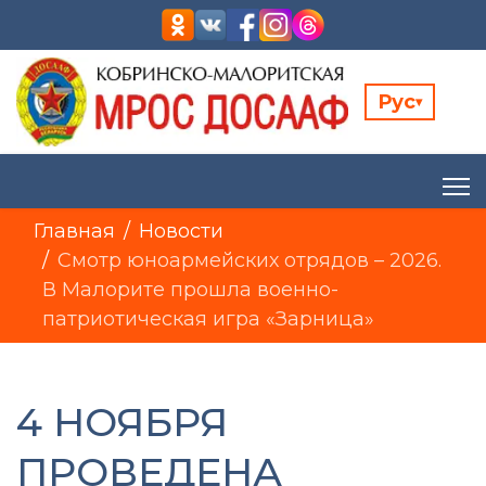
Рус
▾
Главная
Новости
Смотр юноармейских отрядов – 2026.
В Малорите прошла военно-
патриотическая игра «Зарница»
4 НОЯБРЯ
ПРОВЕДЕНА