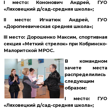
I
место: Кононович Андрей, ГУО
«Ляховецкий д/сад-средняя школа»;
II
место: Игнатюк Андрей, ГУО
«Доропеевическая средняя школа»;
III
место: Дорошенко Максим, спортивная
секция «Меткий стрелок» при Кобринско-
Малоритской МРОС.
В командном
зачете места
распределились
следующим
образом:
I
место: ГУО
«Ляховецкий д/сад-средняя школа»;