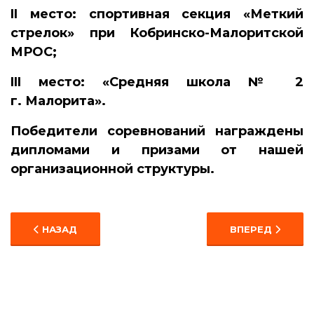
II
место: спортивная секция «Меткий
стрелок» при Кобринско-Малоритской
МРОС;
III
место: «Средняя школа № 2
г. Малорита».
Победители соревнований награждены
дипломами и призами от нашей
организационной структуры.
ПРЕДЫДУЩИЙ: 28-ОЙ ГОДОВЩИНЕ ВЫВОДА СОВЕТСК
СЛЕДУЮЩИЙ: К
НАЗАД
ВПЕРЕД