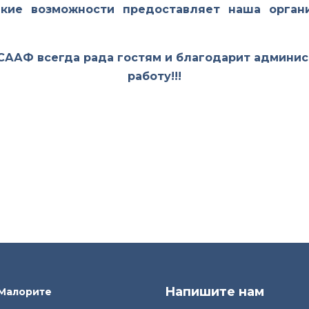
акие возможности предоставляет наша орган
ААФ всегда рада гостям и благодарит админис
работу!!!
ЕЧЕСТВА И ВООРУЖЕННЫХ СИЛ!!! (23 ФЕВРАЛЯ В Г.КОБР
Напишите нам
 Малорите