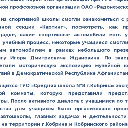
ной профсоюзной организации ОАО «Радонежско
 из спортивной школы смогли ознакомиться с 
вной секции «Картинг», посмотреть, как п
щадке, какие спортивные автомобили есть 
м учебный процесс, некоторые учащиеся смогли
ным автомобилем в рамках небольшого през
ингу Игоря Дмитриевича Ждановича. По зав
етили историческую экспозицию музейной к
вий в Демократической Республике Афганистан
ащихся ГУО «Средняя школа №8 г.Кобрина» экску
ной комнаты, которую представили предст
уры. После активного диалога с учащимися по 
стан для учащихся было организовано пров
автошколы, главных задачах и деятельност
 на территории г.Кобрина и Кобринского района