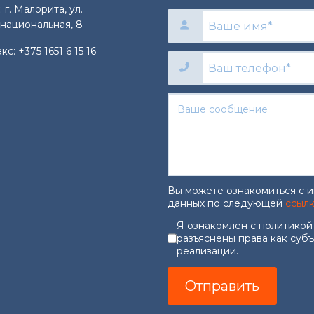
 г. Малорита, ул.
национальная, 8
акс:
+375 1651 6 15 16
Вы можете ознакомиться с 
данных по следующей
ссыл
Согласие на об
Я ознакомлен с политикой
разъяснены права как суб
реализации.
Отправить