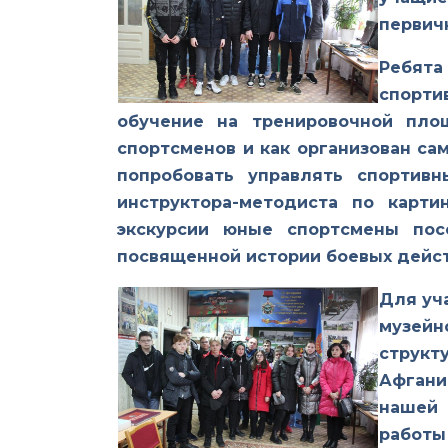
первич
Ребята
спорти
обучение на тренировочной пло
спортсменов и как организован са
попробовать управлять спортив
инструктора-методиста по карт
экскурсии юные спортсмены пос
посвященной истории боевых дейст
Для уч
музей
структ
Афгани
нашей 
работы