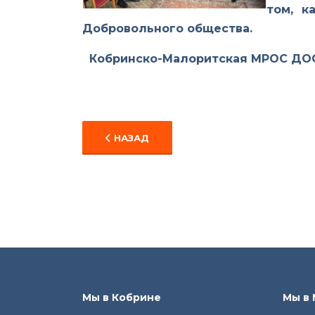
том, к
Добровольного общества.
Кобринско-Малоритская МРОС ДОС
ПРЕДЫДУЩИЙ: С ДНЕМ ЗАЩИТНИКОВ ОТ
НАЗАД
Мы в Кобрине
Мы в