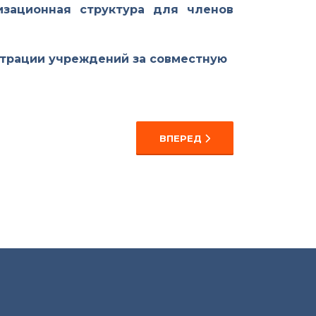
изационная структура для членов
трации учреждений за совместную
ИНЕ СОСТОЯЛСЯ ТОРЖЕСТВЕННЫЙ МИТИНГ …)
СЛЕДУЮЩИЙ: ДОБРО ПОЖАЛОВ
ВПЕРЕД