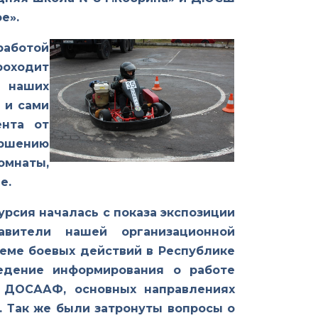
е».
работой
роходит
у наших
 и сами
ента от
ершению
омнаты,
е.
рсия началась с показа экспозиции
авители нашей организационной
теме боевых действий в Республике
едение информирования о работе
и ДОСААФ, основных направлениях
. Так же были затронуты вопросы о