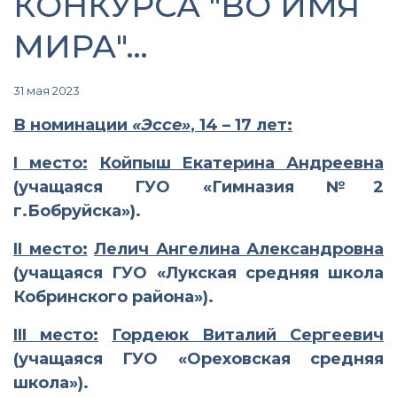
КОНКУРСА "ВО ИМЯ
МИРА"…
31 мая 2023
В номинации
«Эссе»
, 14 – 17 лет:
I
место:
Койпыш Екатерина Андреевна
(учащаяся ГУО «Гимназия №2
г.Бобруйска»).
II
место:
Лелич Ангелина Александровна
(учащаяся ГУО «Лукская средняя школа
Кобринского района»).
III
место:
Гордеюк Виталий Сергеевич
(учащаяся ГУО «Ореховская средняя
школа»).