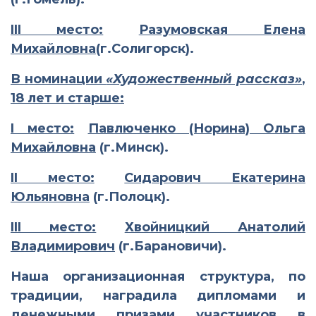
III
место:
Разумовская Елена
Михайловна
(г.Солигорск).
В номинации
«Художественный рассказ»
,
18 лет и старше:
I
место:
Павлюченко (Норина) Ольга
Михайловна
(г.Минск).
II
место:
Сидарович Екатерина
Юльяновна
(г.Полоцк).
III
место:
Хвойницкий Анатолий
Владимирович
(г.Барановичи).
Наша организационная структура, по
традиции, наградила дипломами и
денежными призами участников в