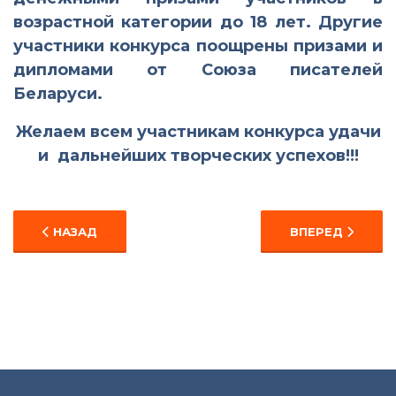
возрастной категории до 18 лет.
Другие
участники конкурса поощрены призами и
дипломами от Союза писателей
Беларуси.
Желаем всем участникам конкурса удачи
и дальнейших творческих успехов!!!
ПРЕДЫДУЩИЙ: ЛЮБОВЬ К ОТЕЧЕСТВУ ХРАНЯ … (В Б
СЛЕДУЮЩИЙ: С
НАЗАД
ВПЕРЕД