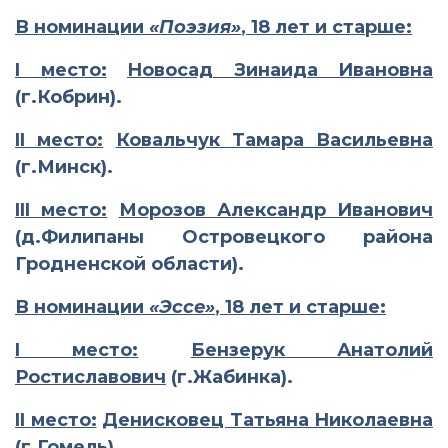
В номинации
«Поэзия»
, 18 лет и старше:
I
место:
Новосад Зинаида Ивановна
(г.Кобрин).
II
место:
Ковальчук Тамара Васильевна
(г.Минск).
III
место:
Морозов Александр Иванович
(д.Филипаны Островецкого района
Гродненской области).
В номинации
«Эссе»
, 18 лет и старше:
I
место:
Бензерук Анатолий
Ростиславович
(г.Жабинка).
II
место:
Денисковец Татьяна Николаевна
(г.Гомель).