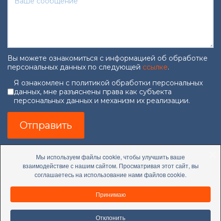
Вы можете ознакомиться с информацией об обработке
персональных данных по следующей
ссылке
.
Согласие на обработку персональны
Я ознакомлен с политикой обработки персональных
данных, мне разъяснены права как субъекта
персональных данных и механизм их реализации.
Отправить
Мы используем файлы cookie, чтобы улучшить ваше
взаимодействие с нашим сайтом. Просматривая этот сайт, вы
соглашаетесь на использование нами файлов cookie.
Принимаю
Отклонить