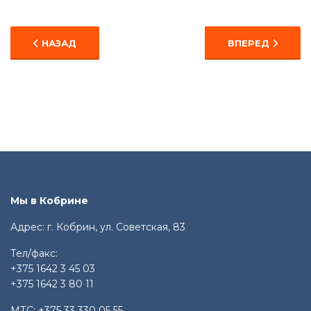
ПРЕДЫДУЩИЙ: 95-ЛЕТИЮ ДОСААФ ПОСВЯЩАЕТСЯ… 
СЛЕДУЮЩИЙ: С
НАЗАД
ВПЕРЕД
Мы в Кобрине
Адрес: г. Кобрин, ул. Советская, 83
Тел/факс:
+375 1642 3 45 03
+375 1642 3 80 11
МТС:
+375 33 330 05 55