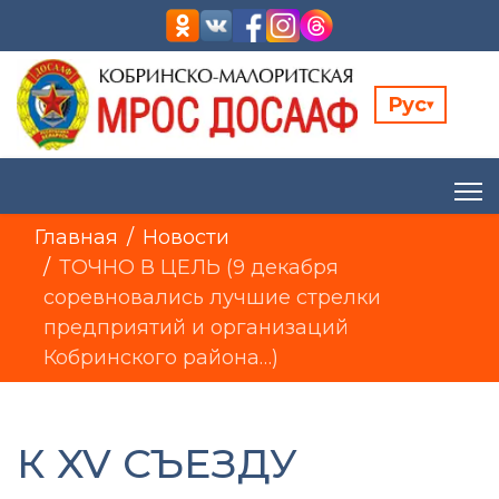
Рус
▾
Главная
Новости
ТОЧНО В ЦЕЛЬ (9 декабря
соревновались лучшие стрелки
предприятий и организаций
Кобринского района…)
К XV СЪЕЗДУ