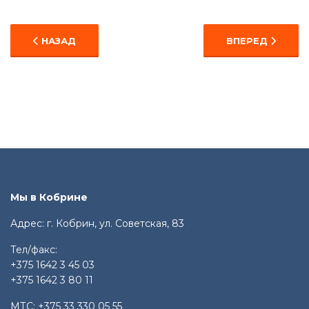
ПРЕДЫДУЩИЙ: НА ТОЧНОСТЬ И САМООБЛАДАНИЕ. 
СЛЕДУЮЩИЙ: Н
НАЗАД
ВПЕРЕД
Мы в Кобрине
Адрес: г. Кобрин, ул. Советская, 83
Тел/факс:
+375 1642 3 45 03
+375 1642 3 80 11
МТС:
+375 33 330 05 55