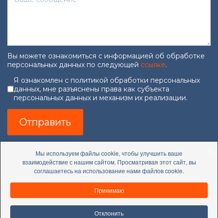
Вы можете ознакомиться с информацией об обработке
персональных данных по следующей
ссылке
.
Согласие на обработку персональны
Я ознакомлен с политикой обработки персональных
данных, мне разъяснены права как субъекта
персональных данных и механизм их реализации.
Отправить
Мы используем файлы cookie, чтобы улучшить ваше
взаимодействие с нашим сайтом. Просматривая этот сайт, вы
соглашаетесь на использование нами файлов cookie.
Принимаю
Отклонить
PRESIDENT.GOV.BY