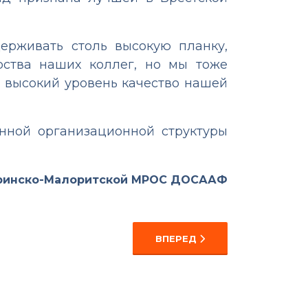
ерживать столь высокую планку,
рства наших коллег, но мы тоже
 высокий уровень качество нашей
нной организационной структуры
бринско-Малоритской МРОС ДОСААФ
СЛЕДУЮЩИЙ: ПАМЯТИ ВОИНА
ВПЕРЕД