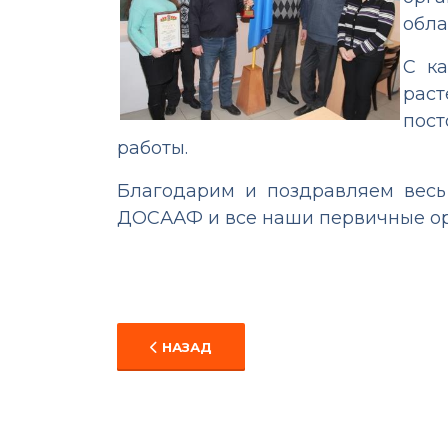
обла
С к
раст
пост
работы.
Благодарим и поздравляем весь
ДОСААФ и все наши первичные орг
ПРЕДЫДУЩИЙ: К 100-ЛЕТИЮ ВООРУЖЕ
НАЗАД