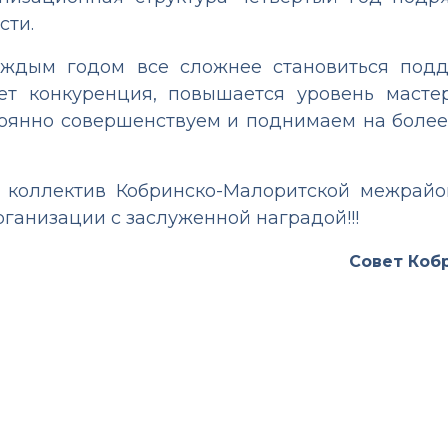
сти.
аждым годом все сложнее становиться подд
ет конкуренция, повышается уровень масте
оянно совершенствуем и поднимаем на более
 коллектив Кобринско-Малоритской межрайо
анизации с заслуженной наградой!!!
Совет Ко
ННЫХ СИЛ. ОТСТРЕЛЯЛИСЬ ПЕРВИЧКИ ДОСААФ…