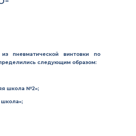
о-
 из пневматической винтовки по
аспределились следующим образом:
яя школа №2»;
 школа»;