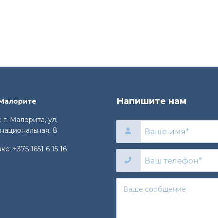
Напишите нам
 Малорите
 г. Малорита, ул.
национальная, 8
акс:
+375 1651 6 15 16