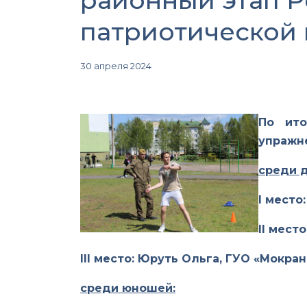
районный этап Р
патриотической 
30 апреля 2024
По ито
упражне
среди 
I
место:
II
место:
III
место: Юруть Ольга, ГУО «Мокран
среди юношей: