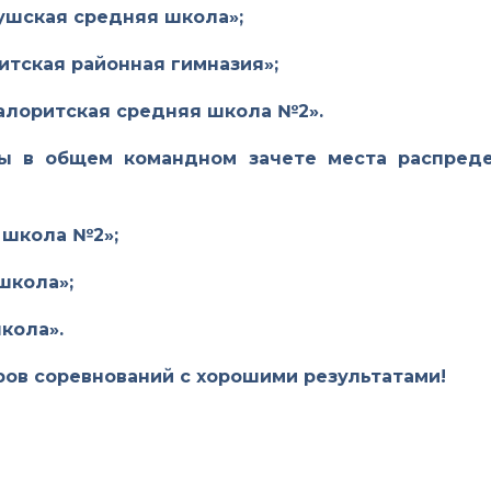
ушская средняя школа»;
итская районная гимназия»;
алоритская средняя школа №2».
ры в общем командном зачете места распред
 школа №2»;
школа»;
кола».
ов соревнований с хорошими результатами!
ЕСТЬ. ОРЛЁНОК-2024. (27 АПРЕЛЯ НА БАЗЕ ЦЕНТРА ВОЕ