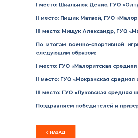
I
место: Шкальнюк Денис, ГУО «Олт
II
место: Пищик Матвей, ГУО «Малор
III
место: Мищук Александр, ГУО «М
По итогам военно-спортивной иг
следующим образом:
I
место: ГУО «Малоритская средняя
II
место: ГУО «Мокранская средняя 
III
место: ГУО «Луковская средняя ш
Поздравляем победителей и призер
ПРЕДЫДУЩИЙ: МУЖЕСТВО, ОТВАГА И Ч
НАЗАД