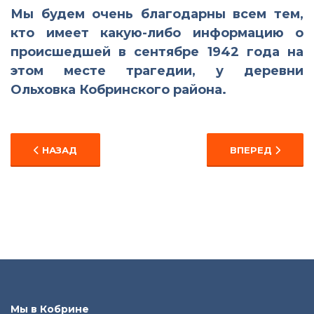
Мы будем очень благодарны всем тем,
кто имеет какую-либо информацию о
происшедшей в сентябре 1942 года на
этом месте трагедии, у деревни
Ольховка Кобринского района.
ПРЕДЫДУЩИЙ: 19 АПРЕЛЯ У НАС В ГОСТЯХ НА ЭКС
СЛЕДУЮЩИЙ: Э
НАЗАД
ВПЕРЕД
Мы в Кобрине