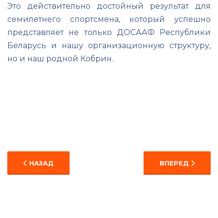
Это действительно достойный результат для
семилетнего спортсмена, который успешно
представляет не только ДОСААФ Республики
Беларусь и нашу организационную структуру,
но и наш родной Кобрин.
ПРЕДЫДУЩИЙ: НАБОР В СЕКЦИЮ "КАРТИНГ"
СЛЕДУЮЩИЙ: И
НАЗАД
ВПЕРЕД