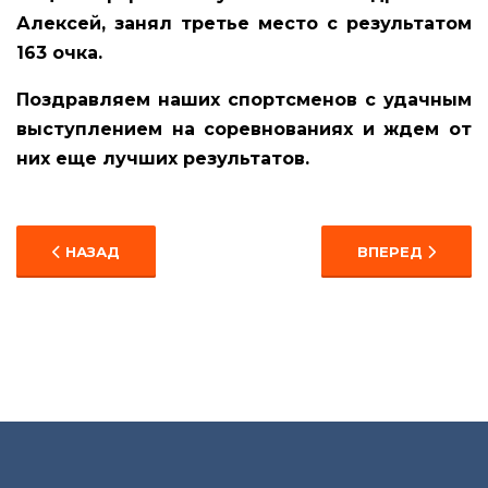
Алексей, занял третье место с результатом
163 очка.
Поздравляем наших спортсменов с удачным
выступлением на соревнованиях и ждем от
них еще лучших результатов.
ПРЕДЫДУЩИЙ: К 90-ЛЕТИЮ ДОСААФ И ДНЮ ЗАЩИТН
СЛЕДУЮЩИЙ: К 
НАЗАД
ВПЕРЕД