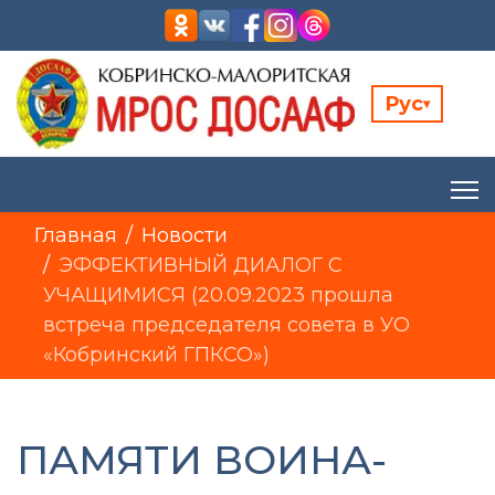
Рус
▾
Главная
Новости
ЭФФЕКТИВНЫЙ ДИАЛОГ С
УЧАЩИМИСЯ (20.09.2023 прошла
встреча председателя совета в УО
«Кобринский ГПКСО»)
ПАМЯТИ ВОИНА-