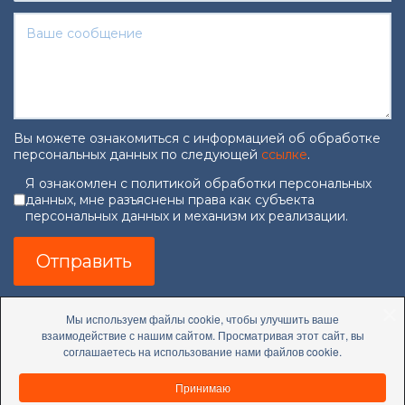
Вы можете ознакомиться с информацией об обработке
персональных данных по следующей
ссылке
.
Согласие на обработку персональны
Я ознакомлен с политикой обработки персональных
данных, мне разъяснены права как субъекта
персональных данных и механизм их реализации.
Отправить
Мы используем файлы cookie, чтобы улучшить ваше
взаимодействие с нашим сайтом. Просматривая этот сайт, вы
соглашаетесь на использование нами файлов cookie.
Принимаю