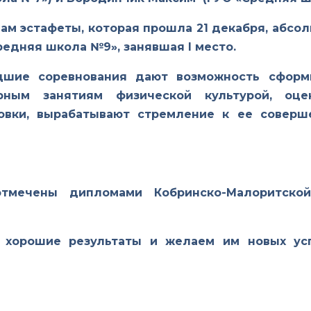
гам эстафеты, которая прошла 21 декабря, абс
редняя школа №9», занявшая I место.
шие соревнования дают возможность сформ
рным занятиям физической культурой, оце
овки, вырабатывают стремление к ее совер
тмечены дипломами Кобринско-Малоритско
 хорошие результаты и желаем им новых ус