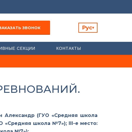
Рус
ЗАКАЗАТЬ ЗВОНОК
▾
ИВНЫЕ СЕКЦИИ
КОНТАКТЫ
ОРЕВНОВАНИЙ.
ун Александр (ГУО «Средняя школа
УО «Средняя школа №7»);
III
-е место:
кола №7»);