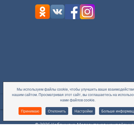
Мы используем файлы cookie, чтобы улучшить ваше взаимодействи
нашим сайтом. Просматривая этот сайт, вы соглашаетесь на использ
accessible
нами файлов cookie.
PRESIDENT.GOV.BY
Президент Республики Беларусь
Принимаю
Отклонить
Настройки
Больше информац
© 2026 Кобринско-Малоритская межрайонна
сайта: site-support.by This site is protected b