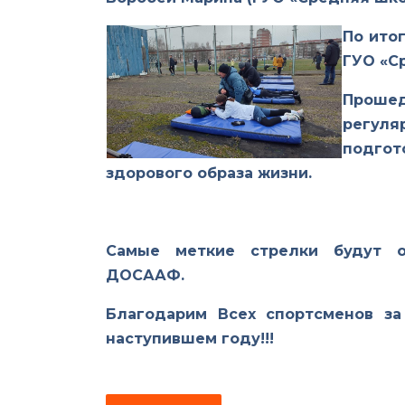
По ито
ГУО «С
Прошед
регуля
подгот
здорового образа жизни.
Самые меткие стрелки будут о
ДОСААФ.
Благодарим Всех спортсменов за
наступившем году!!!