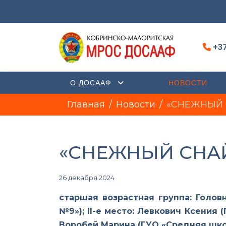
+37
О ДОСААФ
НОВОСТИ
Главная
Новости
«СНЕЖНЫЙ 
«СНЕЖНЫЙ СНАЙ
26 декабря 2024
старшая возрастная группа: Голо
№9»);
II
-
e
место: Левкович Ксения 
Воробей Марина (ГУО «Средняя шко