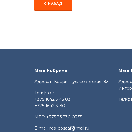
ПРЕДЫДУЩИЙ: НАШИ ДЕТИ – НАШЕ БУ
НАЗАД
Мы в Кобрине
Мы в
Адрес: г. Кобрин, ул. Советская, 83
Адрес:
Интер
Тел/факс:
+375 1642 3 45 03
Тел/ф
+375 1642 3 80 11
МТС:
+375 33 330 05 55
E-mail:
ros_dosaaf@mail.ru