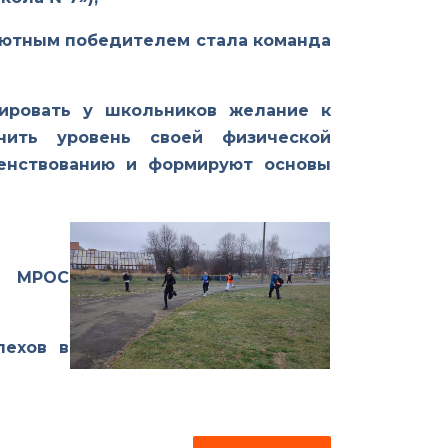
олютным победителем стала команда
ировать у школьников желание к
нить уровень своей физической
шенствованию и формируют основы
й МРОС
пехов в