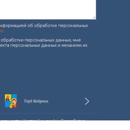
информацией об обработке персональных
ке
.
работку персональных данных
*
 обработки персональных данных, мне
ъекта персональных данных и механизм их
Герб Кобрина
альности Настройки cookie Разработка
apply.