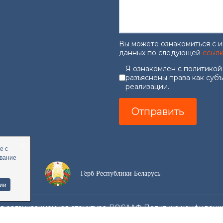
Вы можете ознакомиться с 
данных по следующей
ссыл
Согласие на об
Я ознакомлен с политикой
разъяснены права как суб
реализации.
Отправить
е с
ование
Герб Республики Беларусь
ии
я организационная структура ДОСААФ Политика конфиденци
y reCAPTCHA and the Google Privacy Policy and Terms of Service 