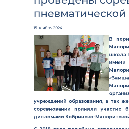
проведены сорев
пневматической 
15 ноября 2024
В пери
Малори
школа 
имени
Малори
«Замша
Малори
органи
учреждений образования, а так ж
соревновании приняли участие 
дипломами Кобринско-Малоритской