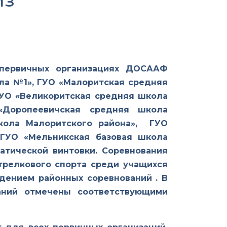
из
 первичных организациях ДОСААФ
ла №1», ГУО «Малоритская средняя
ГУО «Великоритская средняя школа
«Доропеевичская средняя школа
кола Малоритского района», ГУО
 ГУО «Мельникская базовая школа
атической винтовки. Соревнования
трелкового спорта среди учащихся
дением районных соревнований . В
аний отмечены соответствующими