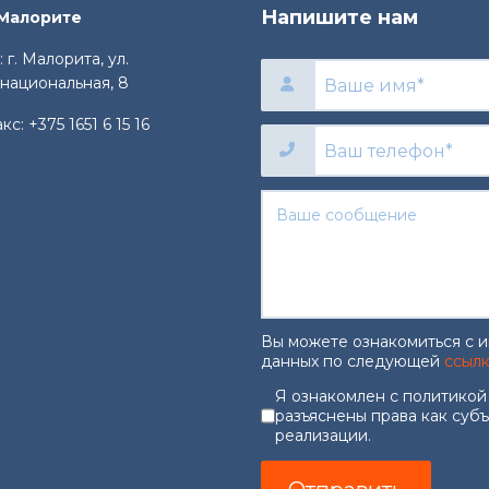
Напишите нам
 Малорите
 г. Малорита, ул.
национальная, 8
акс:
+375 1651 6 15 16
Вы можете ознакомиться с 
данных по следующей
ссыл
Согласие на об
Я ознакомлен с политикой
разъяснены права как суб
реализации.