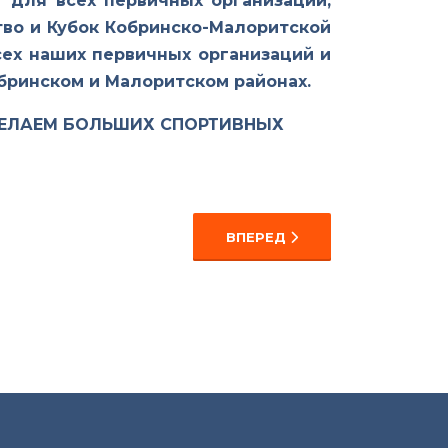
 для всех первичных организаций,
тво и Кубок Кобринско-Малоритской
ех наших первичных организаций и
бринском и Малоритском районах.
ЖЕЛАЕМ БОЛЬШИХ СПОРТИВНЫХ
КАХ ОРГАНИЗОВАНЫ И ПРОВЕДЕНЫ СОРЕВНОВАНИЯ ПО СТРЕЛЬ
СЛЕДУЮЩИЙ: СОРЕВНОВАНИЯ 
ВПЕРЕД