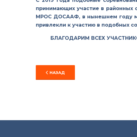
С 2019 года подобные соревнован
принимающих участие в районных с
МРОС ДОСААФ, в нынешнем году мы
привлекли к участию в подобных с
БЛАГОДАРИМ ВСЕХ УЧАСТНИК
ПРЕДЫДУЩИЙ: ТОЧНО В ЦЕЛЬ... (В ПЕ
НАЗАД