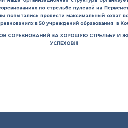
ия наша организационная структура организует
оревнованиях по стрельбе пулевой на Первенс
 попытались провести максимальный охват вс
оревнованиях в 50 учреждений образования в Ко
ОВ СОРЕВНОВАНИЙ ЗА ХОРОШУЮ СТРЕЛЬБУ И 
УСПЕХОВ!!!
РИОД С 10 ОКТЯБРЯ ПО 10 НОЯБРЯ 2024 Г. В 15 ПЕРВИЧ