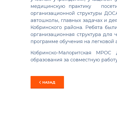
медицинскую практику посетил
организационной структуры ДОС
автошколы, главных задачах и де
Кобринского района. Ребята был
организационная структура для 
программе обучения на легковой 
Кобринско-Малоритская МРОС
образования за совместную работу!
ПРЕДЫДУЩИЙ: УЧИМСЯ ВМЕСТЕ С ДОСА
НАЗАД