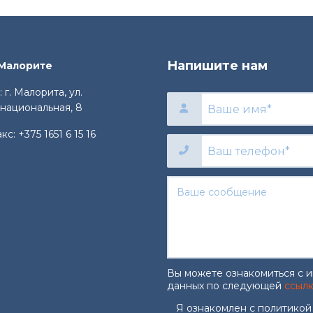
Напишите нам
 Малорите
 г. Малорита, ул.
национальная, 8
акс:
+375 1651 6 15 16
Вы можете ознакомиться с 
данных по следующей
ссыл
Согласие на об
Я ознакомлен с политикой