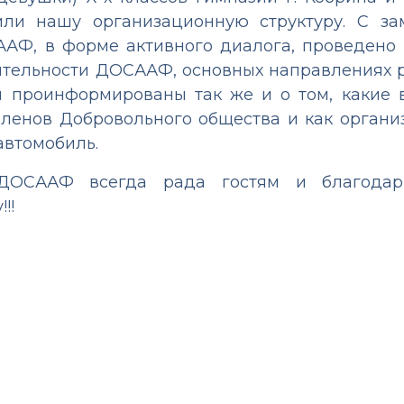
и нашу организационную структуру. С за
ААФ, в форме активного диалога, проведено
ятельности ДОСААФ, основных направлениях р
и проинформированы так же и о том, какие
членов Добровольного общества и как органи
автомобиль.
 ДОСААФ всегда рада гостям и благодар
!!
АФ. «СРЕДНЯЯ ШКОЛА №4 Г. КОБРИНА. ЛЕТО-2026