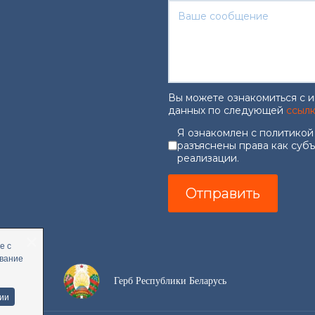
Вы можете ознакомиться с 
данных по следующей
ссыл
Согласие на об
Я ознакомлен с политикой
разъяснены права как суб
реализации.
Отправить
е с
ование
Герб Республики Беларусь
ии