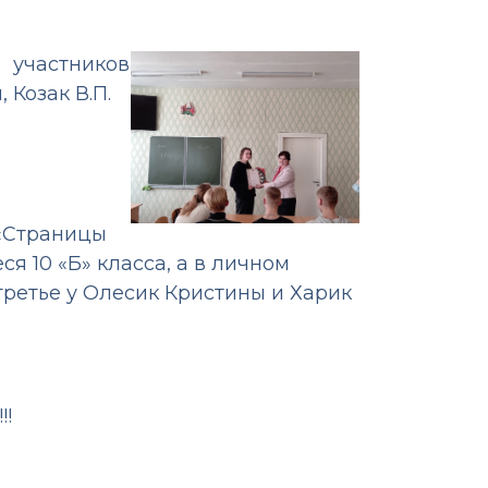
 участников
Козак В.П.
 «Страницы
 10 «Б» класса, а в личном
третье у Олесик Кристины и Харик
!!