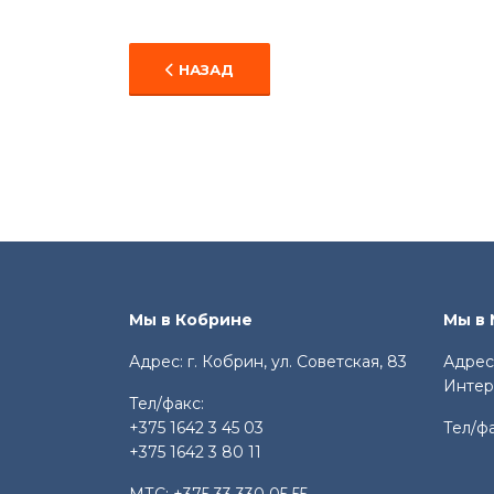
ПРЕДЫДУЩИЙ: В ПЕРИОД С 24 И 27 Ф
НАЗАД
Мы в Кобрине
Мы в
Адрес: г. Кобрин, ул. Советская, 83
Адрес:
Интер
Тел/факс:
+375 1642 3 45 03
Тел/ф
+375 1642 3 80 11