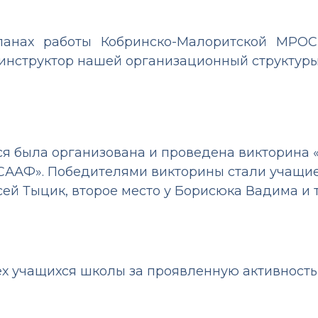
анах работы Кобринско-Малоритской МРОС
структор нашей организационный структуры, 
я была организована и проведена викторина
ААФ». Победителями викторины стали учащиеся
сей Тыцик, второе место у Борисюка Вадима и 
 учащихся школы за проявленную активность!