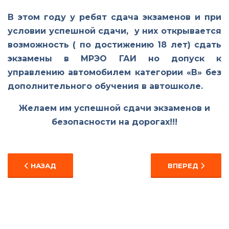
В этом году у ребят сдача экзаменов и при
условии успешной сдачи, у них открывается
возможность ( по достижению 18 лет) сдать
экзамены в МРЭО ГАИ но допуск к
управлению автомобилем категории «В» без
дополнительного обучения в автошколе.
Желаем им успешной сдачи экзаменов и
безопасности на дорогах!!!
ПРЕДЫДУЩИЙ: ПАМЯТИ ЖЕРТВ ВЕЛИКОЙ ОТЧЕСТВЕН
СЛЕДУЮЩИЙ: ВП
НАЗАД
ВПЕРЕД