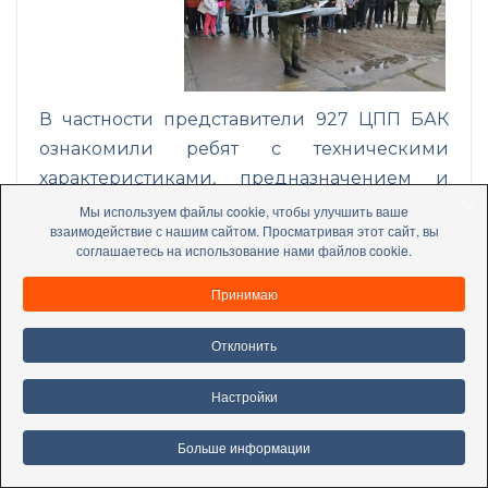
В частности представители 927 ЦПП БАК
ознакомили ребят с техническими
характеристиками, предназначением и
особенностями применения беспилотных
Мы используем файлы cookie, чтобы улучшить ваше
взаимодействие с нашим сайтом. Просматривая этот сайт, вы
авиационных комплексов состоящих на
соглашаетесь на использование нами файлов cookie.
вооружении Центра. При этом
Принимаю
продемонстрировали порядок подготовки
к работе и запуск одного из летательных
Отклонить
аппаратов.
accessible
Настройки
Под
руководством
Больше информации