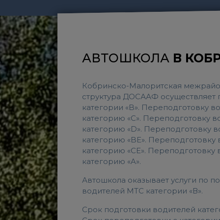
АВТОШКОЛА
В КОБ
Кобринско-Малоритская межрайо
структура ДОСААФ осуществляет 
категории «B». Переподготовку во
категорию «C». Переподготовку в
категорию «D». Переподготовку в
категорию «BE». Переподготовку 
категорию «CE». Переподготовку 
категорию «A».
Автошкола оказывает услуги по 
водителей МТС категории «В».
Срок подготовки водителей категор