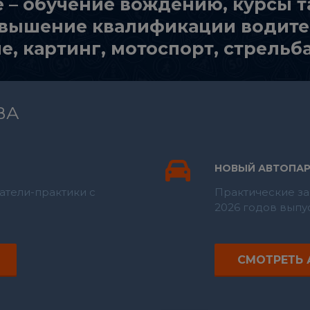
 – обучение вождению, курсы 
повышение квалификации водите
, картинг, мотоспорт, стрельб
ВА
НОВЫЙ АВТОПАР
тели-практики с
Практические за
2026 годов выпу
СМОТРЕТЬ 