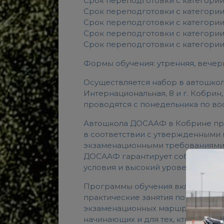
Срок переподготовки с категории «В
Срок переподготовки с категории «
Срок переподготовки с категории «В
Срок переподготовки с категории «С
Срок переподготовки с категории «
Формы обучения: утренняя, вечерн
Осуществляется набор в автошколу 
Интернациональная, 8 и г. Кобрин, 
проводятся с понедельника по во
Автошкола ДОСААФ в Кобрине пр
в соответствии с утвержденными
экзаменационными требованиями 
ДОСААФ гарантирует соблюдение
условия и высокий уровень подго
Программы обучения включают те
практические занятия по вождени
экзаменационных маршрутов. Обу
начинающих и для тех, кто восста