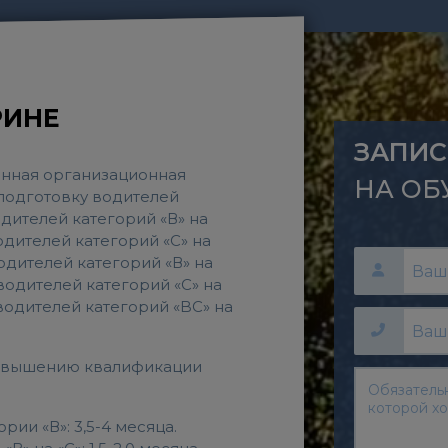
РИНЕ
ЗАПИС
нная организационная
НА ОБ
подготовку водителей
дителей категорий «В» на
одителей категорий «C» на
одителей категорий «В» на
водителей категорий «С» на
водителей категорий «BС» на
повышению квалификации
ии «В»: 3,5-4 месяца.