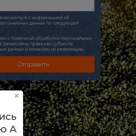
знакомиться с информацией об
ерсональных данных по следующей
ие на обработку персональных дан
лен с политикой обработки персональных
е разъяснены права как субъекта
ых данных и механизм их реализации.
Отправить
×
ись
ю А