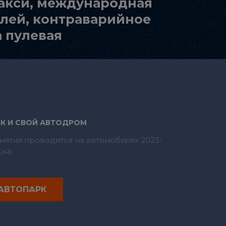
такси, международная
лей, контраварийное
а пулевая
К И СВОЙ АВТОДРОМ
нятия проводятся на автомобилях 2023-
ска
АВТОПАРК