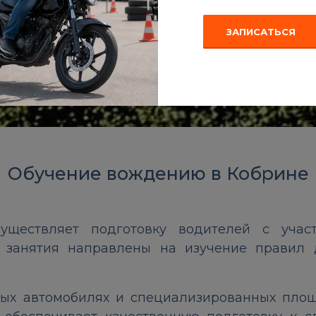
ЗАПИСАТЬСЯ
Обучение вождению в Кобрине
ществляет подготовку водителей с учас
е занятия направлены на изучение правил 
ных автомобилях и специализированных пло